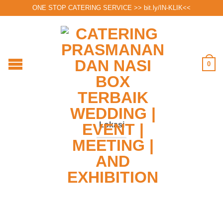
ONE STOP CATERING SERVICE >>
bit.ly/IN-KLIK
<<
0
Lokasi