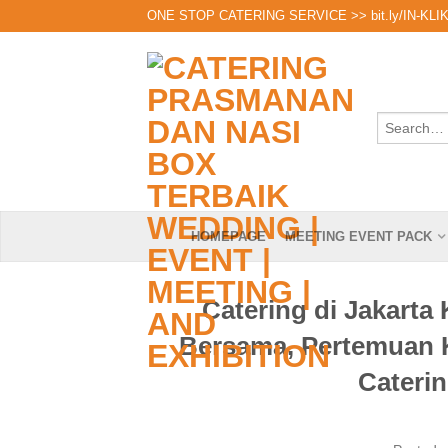
ONE STOP CATERING SERVICE >>
bit.ly/IN-KLI
HOMEPAGE
MEETING EVENT PACK
Catering di Jakart
Bersama, Pertemuan K
Cateri