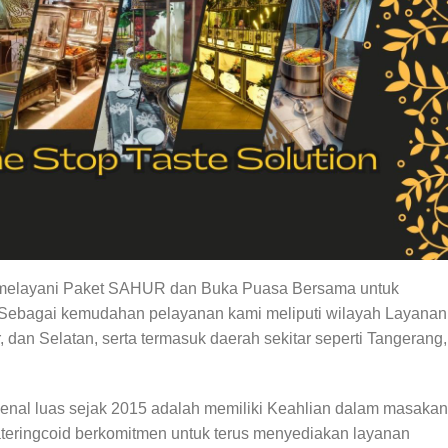
 melayani Paket SAHUR dan Buka Puasa Bersama untuk
ebagai kemudahan pelayanan kami meliputi wilayah Layanan
r, dan Selatan, serta termasuk daerah sekitar seperti Tangerang,
kenal luas sejak 2015 adalah memiliki Keahlian dalam masakan
ateringcoid berkomitmen untuk terus menyediakan layanan